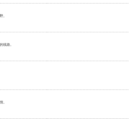
野。
区的线路。
情。