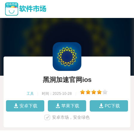
黑洞加速官网ios
工具
|
时间：2025-10-28
|
安卓下载
苹果下载
PC下载
安卓市场，安全绿色