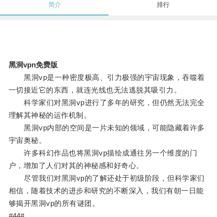
简介
排行
黑洞vpn免费版
黑洞vp是一种密度极高、引力极强的宇宙现象，吞噬着
一切接近它的东西，就连光线也无法逃脱其吸引力。
科学家们对黑洞vp进行了多年的研究，但仍然无法完全
理解其神秘的运作机制。
黑洞vp内部的空间是一片未知的领域，可能隐藏着许多
宇宙奥秘。
许多科幻作品也将黑洞vp描绘成通往另一个维度的门
户，增加了人们对其的神秘感和好奇心。
尽管我们对黑洞vp的了解还处于初级阶段，但科学家们
相信，随着技术的进步和研究的不断深入，我们有朝一日能
够揭开黑洞vp的所有谜团。
#44#