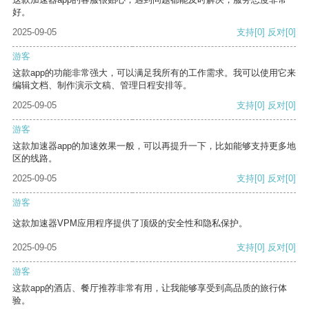
好。
2025-09-05
支持
[0]
反对
[0]
游客
这款app的功能非常强大，可以满足我所有的工作需求。我可以使用它来
编辑文档、制作演示文稿、管理日程安排等。
2025-09-05
支持
[0]
反对
[0]
游客
这款加速器app的加速效果一般，可以再提升一下，比如能够支持更多地
区的线路。
2025-09-05
支持
[0]
反对
[0]
游客
这款加速器VPM应用程序提供了顶级的安全性和隐私保护。
2025-09-05
支持
[0]
反对
[0]
游客
这款app的酒店、餐厅推荐非常有用，让我能够享受到高品质的旅行体
验。