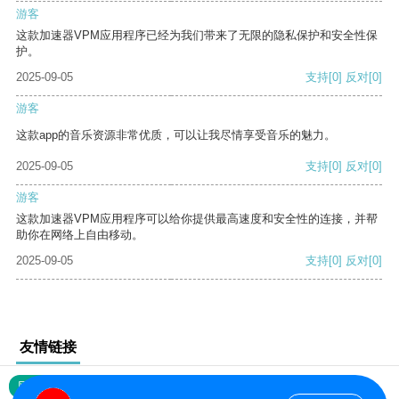
游客
这款加速器VPM应用程序已经为我们带来了无限的隐私保护和安全性保
护。
2025-09-05
支持
[0]
反对
[0]
游客
这款app的音乐资源非常优质，可以让我尽情享受音乐的魅力。
2025-09-05
支持
[0]
反对
[0]
游客
这款加速器VPM应用程序可以给你提供最高速度和安全性的连接，并帮
助你在网络上自由移动。
2025-09-05
支持
[0]
反对
[0]
友情链接
网站地图