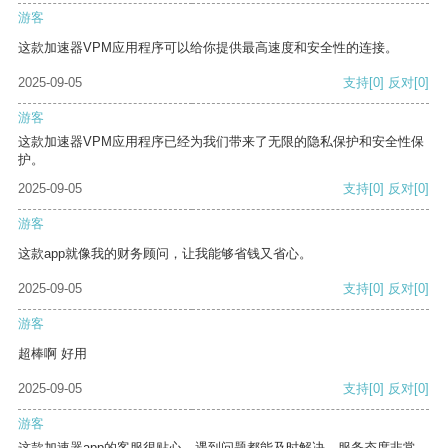
游客
这款加速器VPM应用程序可以给你提供最高速度和安全性的连接。
2025-09-05
支持
[0]
反对
[0]
游客
这款加速器VPM应用程序已经为我们带来了无限的隐私保护和安全性保
护。
2025-09-05
支持
[0]
反对
[0]
游客
这款app就像我的财务顾问，让我能够省钱又省心。
2025-09-05
支持
[0]
反对
[0]
游客
超棒啊 好用
2025-09-05
支持
[0]
反对
[0]
游客
这款加速器app的客服很贴心，遇到问题都能及时解决，服务态度非常