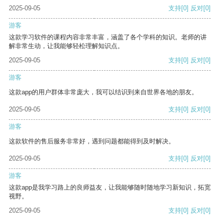
2025-09-05
支持
[0]
反对
[0]
游客
这款学习软件的课程内容非常丰富，涵盖了各个学科的知识。老师的讲
解非常生动，让我能够轻松理解知识点。
2025-09-05
支持
[0]
反对
[0]
游客
这款app的用户群体非常庞大，我可以结识到来自世界各地的朋友。
2025-09-05
支持
[0]
反对
[0]
游客
这款软件的售后服务非常好，遇到问题都能得到及时解决。
2025-09-05
支持
[0]
反对
[0]
游客
这款app是我学习路上的良师益友，让我能够随时随地学习新知识，拓宽
视野。
2025-09-05
支持
[0]
反对
[0]