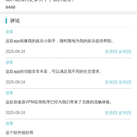
#44#
评论
游客
这款app就像我的娱乐小助手，随时随地为我的娱乐提供帮助。
2025-09-24
支持
[0]
反对
[0]
游客
这款app的功能非常丰富，可以满足我不同的社交需求。
2025-09-24
支持
[0]
反对
[0]
游客
这款加速器VPM应用程序已经为我们带来了无限的流畅体验。
2025-09-24
支持
[0]
反对
[0]
游客
这个软件很好用